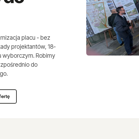
nizacja placu - bez
kady projektantów, 18-
ku wyborczym. Robimy
bezpośrednio do
go.
fertę