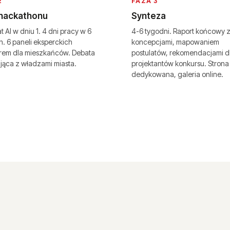
2
FAZA 3
 hackathonu
Synteza
t AI w dniu 1. 4 dni pracy w 6
4-6 tygodni. Raport końcowy z
. 6 paneli eksperckich
koncepcjami, mapowaniem
rem dla mieszkańców. Debata
postulatów, rekomendacjami d
ąca z władzami miasta.
projektantów konkursu. Strona
dedykowana, galeria online.