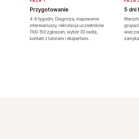
FAZA 1
FAZA 
Przygotowanie
5 dni
4-8 tygodni. Diagnoza, mapowanie
Warszta
interesariuszy, rekrutacja uczestników
grupach
(100-150 zgłoszeń, wybór 30 osób),
wieczo
kontakt z tutorami i ekspertami.
zamykaj