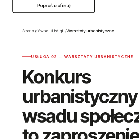
Poproś o ofertę
NAPRAW
SOBIE
MIASTO
Strona główna
Usługi
Warsztaty urbanistyczne
USŁUGA 02 — WARSZTATY URBANISTYCZNE
Konkurs
urbanistyczny
wsadu społec
to zaproszenie