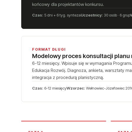
końcowy dla projektantów konkursu.
Czas:
5 dni + 6 tyg. synteza
Uczestnicy:
30 osób · 6 grup
FORMAT DŁUGI
Modelowy proces konsultacji planu
6-12 miesięcy. Wpisuje się w wymagania Progra
Edukacja Rozwój. Diagnoza, ankieta, warsztaty ma
integracja z procedurą planistyczną.
Czas:
6-12 miesięcy
Wzorzec:
Wełnowiec-Józefowiec 201