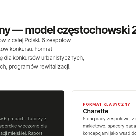
ny — model częstochowski 
ów z całej Polski. 6 zespołów
ntów konkursu. Format
 dla konkursów urbanistycznych,
h, programów rewitalizacji.
FORMAT KLASYCZNY
Charette
w 6 grupach. Tutorzy z
5 dni pracy zespołowej z
ksperckie wieczorne dla
makietowe, spacery badaw
ji miejskiej. Raport
koncepcjami jako wsad do