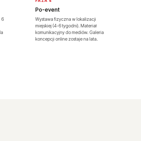
FAZA 4
Po-event
 6
Wystawa fizyczna w lokalizacji
miejskiej (4-6 tygodni). Materiał
la
komunikacyjny do mediów. Galeria
koncepcji online zostaje na lata.