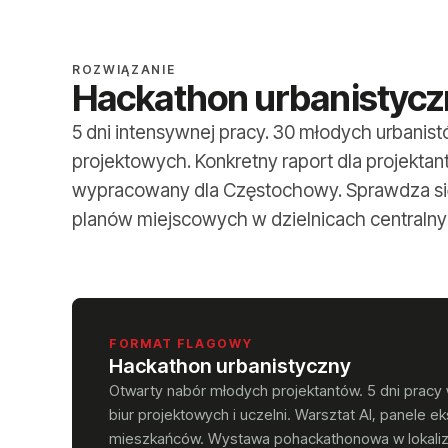
ROZWIĄZANIE
Hackathon urbanistycz
5 dni intensywnej pracy. 30 młodych urbanist
projektowych. Konkretny raport dla projekta
wypracowany dla Częstochowy. Sprawdza się
planów miejscowych w dzielnicach centralnyc
FORMAT FLAGOWY
Hackathon urbanistyczny
Otwarty nabór młodych projektantów. 5 dni pracy 
biur projektowych i uczelni. Warsztat AI, panele e
mieszkańców. Wystawa pohackathonowa w lokalizac