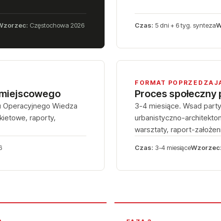
Wzorzec:
Częstochowa 2026
Czas:
5 dni + 6 tyg. synteza
W
FORMAT POPRZEDZAJ
 miejscowego
Proces społeczny
mu Operacyjnego Wiedza
3-4 miesiące. Wsad party
kietowe, raporty,
urbanistyczno-architekton
warsztaty, raport-założen
6
Czas:
3-4 miesiące
Wzorzec