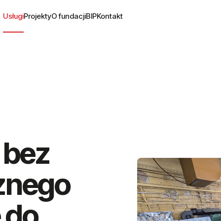
Usługi
Projekty
O fundacji
BIP
Kontakt
 bez
znego
 do